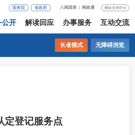
八闽国资
|
闽政通
国务院
省政府
网站支持IPv6
务公开
解读回应
办事服务
互动交流
长者模式
无障碍浏览
认定登记服务点