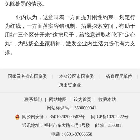
免除处罚的情形。
业内认为，这意味着一方面提升刚性约束、划定行
为红线，一方面落实容错机制、拓展探索空间，有助于
用好“三个区分开来”这把尺子，给锐意进取者吃下“定心
丸”，为弘扬企业家精神，激发企业内生活力提供有力支
撑。
国家及各省市国资委
本省设区市国资委
省直厅局单位
所出资企业
联系我们
|
网站地图
|
设为首页
|
收藏本站
网站标识码： 3500000041
闽公网安备： 35010202000582号
闽ICP备10202222号
通讯地址：福州市东大路73号1号楼
邮编：350001
电话：0591-87668658