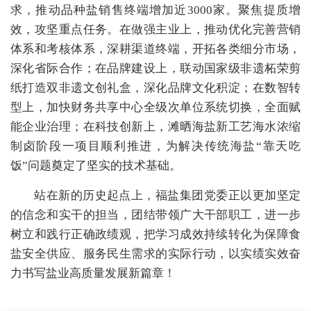
求，推动品种盐销售终端增加近
3000家。
聚焦提质增
效，攻坚重点任务
。
在做强主业上，
推动优化完善营销
体系和考核体系，深耕渠道终端，开拓各类细分市场，
深化省际合作；在品牌建设上，联动国家级非遗
柘荣剪
纸
打造双非遗文创礼盒，深化品牌文化积淀
；
在数智转
型上，
加快财务共享中心全级次单位系统切换，全面赋
能企业治理；
在科技创新上，滩晒海盐新工艺海水浓缩
制卤阶段一项目顺利推进，为解决传统海盐
“靠天吃
饭”问题奠定了坚实的技术基础。
站在新的历史起点上，福盐集团党委正以更加坚定
的信念和实干的担当，团结带领广大干部职工，进一步
树立和践行正确政绩观，把学习成效持续转化为保障食
盐安全供应、服务民生需求的实际行动，以实绩实效奋
力书写盐业高质量发展新篇章！