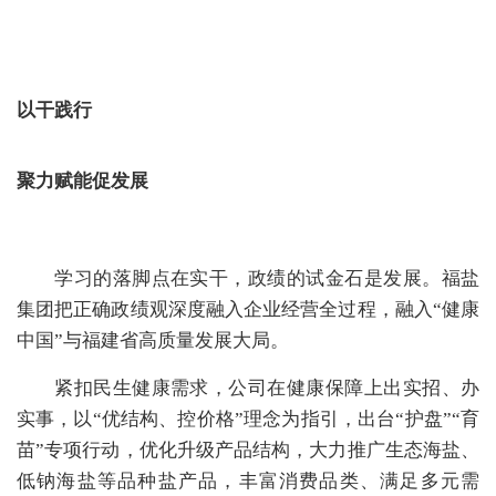
以干践行
聚力赋能促发展
学习的落
脚点在实干，政绩的试金石是发展。福盐
集团把正确政绩观
深度
融入企业经营全过程，融入
“健康
中国”与福建省高质量发展大局。
紧扣民生健康需求
，
公司
在健康保障上出实招、办
实事，
以
“优结构、控价格”理念
为
指引，出台
“护盘”“育
苗”专项行动，
优化升级
产品结构，
大力推广
生态海盐、
低钠
海
盐
等品种盐产品，丰富消费品类、满足多元需