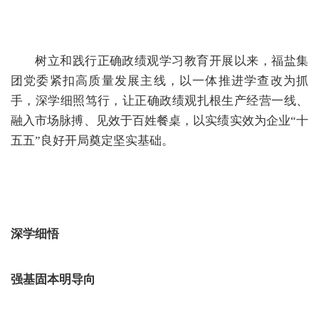
树立和践行正确政绩观学习教育开展以来，
福盐集
团
党委紧扣高质量发展主线，
以
一体推进学查改
为抓
手
，深学细照笃行，
让正确政绩观扎根生产经营一线、
融入市场脉搏、见效于百姓餐桌，以实绩实效为
企业
“十
五五”良好开局奠定坚实基础。
深学细悟
强基固本明导向