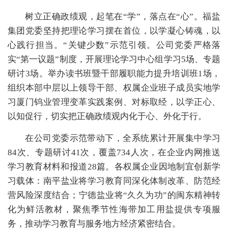
树立正确政绩观，起笔在“学”，落点在“心”。福盐
集团党委坚持把理论学习摆在首位，以学凝心铸魂，以
心践行担当。“关键少数”示范引领。公司党委严格落
实“第一议题”制度，开展理论学习中心组学习5场、专题
研讨3场。举办读书班暨干部履职能力提升培训班1场，
组织本部中层以上领导干部、权属企业班子成员实地学
习
厦门钨业
管理变革实践案例、对标取经，以学正心、
以知促行，切实把正确政绩观内化于心、外化于行。
在公司党委示范带动下，全系统累计开展集中学习
84次、专题研讨41次，覆盖734人次，在企业内网推送
学习教育材料和报道28篇。各权属企业因地制宜创新学
习载体：南平盐业将学习教育同深化体制改革、防范经
营风险深度结合；宁德盐业将“久久为功”的闽东精神转
化为鲜活教材，聚焦季节性海带加工用盐提供专项服
务，推动学习教育与服务地方经济紧密结合。