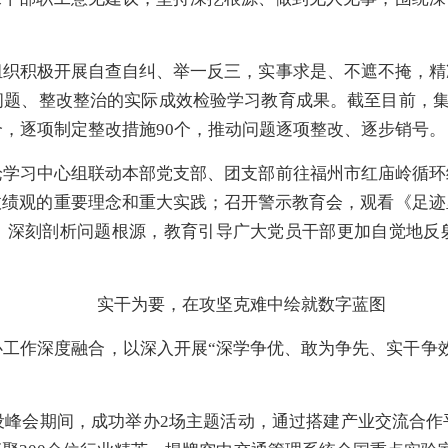
组织积极开展自查自纠、举一反三，实事求是、不遮不掩，精
题、整改整治的实际成效检验学习教育成果。截至目前，集团
个，逐项制定整改措施90个，推动问题逐项整改、逐步销号。
论学习中心组联动本部党支部、团支部前往福州市红庙岭循环
政绩观的重要理念和重大实践；召开警示教育会，观看《足迹
、深刻剖析问题根源，教育引导广大党员干部更加自觉地反
实干为要，在攻坚克难中绘就数字蓝图
工作深度融合，以深入开展“深学争优、敢为争先、实干争
设峰会期间，成功举办2场主题活动，通过搭建产业交流合作