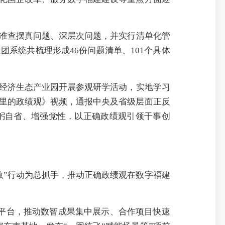
准查摆真问题、深层次问题，并实行清单化管
系统共梳理形成46份问题清单、101个具体
经济生态产业园开展参观研学活动，实地学习
里的政绩观》视频，通报中央及省级层面正反
躬自省、增强党性，以正确政绩观引领干事创
效”行动为总抓手，推动正确政绩观在数字福建
平台，推动数智成果集中展示、合作项目快速