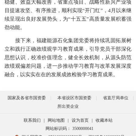
稳健、效益大幅改善，省重点项目、战略性新兴产业项
目提速攻坚、有序推进，顺利实现“开门红”，4月以来继
续呈现出良好发展势头，为“十五五”高质量发展积蓄强
劲动能。
接下来，福建能源石化集团党委将持续巩固拓展树
立和践行正确政绩观学习教育成果，引导党员干部深化
思想认识，校准价值理念，健全长效机制，从源头防范
政绩观偏差问题，进一步推动学习教育与改革发展深度
融合，以实实在在的发展成效检验学习教育成果。
国家及各省市国资委
本省设区市国资委
省直厅局单位
所出资企业
联系我们
|
网站地图
|
设为首页
|
收藏本站
网站标识码： 3500000041