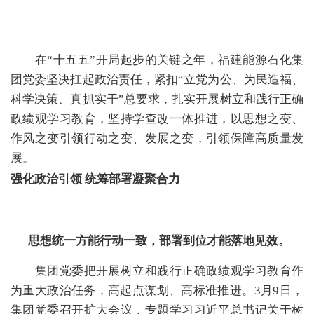
在“十五五”开局起步的关键之年，福建能源石化集
团党委坚决扛起政治责任，紧扣“立党为公、为民造福、
科学决策、真抓实干”总要求，扎实开展树立和践行正确
政绩观学习教育，坚持学查改一体推进，
以思想之变、
作风之变引领行动之变、发展之变，引领保障高质量发
展
。
强化政治引领 统筹部署凝聚合力
思想统一方能行动一致，部署到位才能落地见效。
集团党委把开展树立和践行正确政绩观学习教育作
为重大政治任务，高起点谋划、高标准推进。3月9日，
集团党委召开扩大会议，专题学习习近平总书记关于树