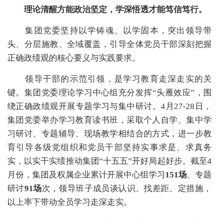
理论清醒方能政治坚定，学深悟透才能笃信笃行。
集团党委坚持以学铸魂、以学固本，突出领导带
头、分层施教、全域覆盖，引导全体党员干部深刻把握
正确政绩观的核心要义与实践要求。
领导干部的示范引领，是学习教育走深走实的关
键。集团党委理论学习中心组充分发挥“头雁效应”，围
绕正确政绩观开展专题学习与集中研讨。4月27-28日，
集团党委举办学习教育读书班，采取个人自学、集中学
习研讨、专题辅导、现场教学相结合的方式，进一步教
育引导各级党组织和党员干部坚持实事求是、求真务
实，以实干实绩推动集团“十五五”开好局起好步。截至4
月份，集团及权属企业累计开展中心组学习
151场
、专题
研讨
91场
次，领导班子成员谈认识、找差距、定措施，
以上率下带动全员学习走深走实。