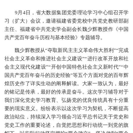
9月4日，省大数据集团党委理论学习中心组召开学
习（扩大）会议，邀请福建省委党校中共党史教研部副
主任、福建省中共党史学会副会长魏少辉教授作《中国
共产党百年奋斗历程与基本经验》专题辅导。
魏少辉教授从“夺取新民主主义革命伟大胜利”“完成
社会主义革命和推进社会主义建设”“进行改革开放和社
会主义现代化建设”“开创中国特色社会主义新时代”“中
国共产党百年奋斗的历史经验”等五个方面对党的百年辉
煌历史作了详实生动的阐释解读。大家一致认为，最好
的铭记是传承，最好的传承是奋斗。这次学习辅导对于
我们深化党史学习教育、弘扬党的优良传统具有十分重
要的现实意义。纷纷表示以这次学习为契机，不断提高
政治站位，持续深入学习领会习近平总书记关于党史和
党史工作的重要论述，自觉把思想和行动统一到党的旗