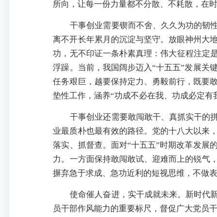
所向，让每一份力量都不分散、不耗散，在
干事创业需要锲而不舍、久久为功的韧性
离不开长年累月的沉淀与坚守。放眼神州大
功，无不印证一条朴素真理：伟大征程注定是
浮躁。当前，我国阔步迈入“十五五”发展关
任务艰巨，越要保持定力、勇毅前行，既要
垫性工作，涵养“功成不必在我、功成必定有
干事创业还需要敢闯敢干、真抓实干的拼
业最质朴也最有效的路径。党的十八大以来
落实、抓督查。面对“十五五”时期改革发展
力。一方面保持敢闯敢试、迎难而上的锐气，
摒弃急于求成、急功近利的短视思维，不做
使命催人奋进，实干成就未来。新时代新
员干部作风能力的重要标尺，督促广大党员