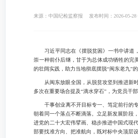
来源：中国纪检监察报
发布时间：2026-05-28 0
习近平同志在《摆脱贫困》一书中讲道，
崇一种前仆后继，甘于为总体成功牺牲的完
的壮阔实践，助力当地彻底摆脱“闽东老九”
从闽东放眼全国，从脱贫攻坚到推进新时
多次在重要场合提及“滴水穿石”，为党员干
干事创业离不开目标专一、笃定前行的专
朝着同一个落点不断滴落。立足新发展阶段，
进党的二十大宏伟擘画、稳步推进中国式现
部要找准方向、把准航向，既对标中央顶层