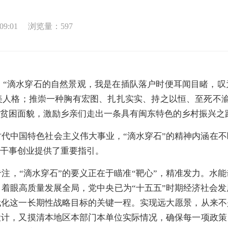
9:01
浏览量：
597
“滴水穿石的自然景观，我是在插队落户时便耳闻目睹，叹
美人格；推崇一种胸有宏图、扎扎实实、持之以恒、至死不渝
的贫困面貌，激励乡亲们走出一条具有闽东特色的乡村振兴之
代中国特色社会主义伟大事业，“滴水穿石”的精神内涵在
部干事创业提供了重要指引。
注，“滴水穿石”的要义正在于瞄准“靶心”，精准发力。水
着眼高质量发展全局，党中央已为“十五五”时期经济社会
代化这一长期性战略目标的关键一程。实现远大愿景，从来不
设计，又摸清本地区本部门本单位实际情况，确保每一项政策