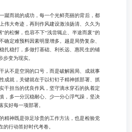
有一蹴而就的成功，每一个光鲜亮丽的背后，都
上伟大奇迹，再到作风建设激浊扬清、久久为
”的松懈，也容不下“浅尝辄止、半途而废”的
，不确定难预料因素明显增多。越是局势复杂、
稳扎稳打，多做打基础、利长远、惠民生的铺
步步变为现实。
实干从不是空洞的口号，而是破解困局、成就事
性成就，关键就在于以钉钉子精神抓部署、抓
续实干担当的优良作风，坚守滴水穿石的执着定
审慎，多一分沉稳耐心、少一分心浮气躁，坚决
落实好每一项部署。
”的精神既是弥足珍贵的工作方法，也是检验党
在的行动答好时代考卷。