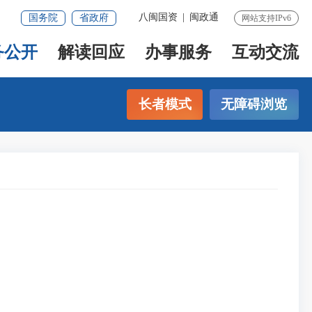
八闽国资
|
闽政通
国务院
省政府
网站支持IPv6
务公开
解读回应
办事服务
互动交流
长者模式
无障碍浏览