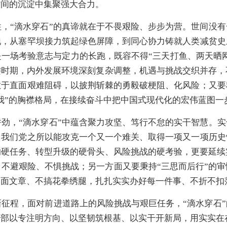
时间的沉淀中集聚强大合力。
，“滴水穿石”的真谛就在于不畏艰险、步步为营。世间没
地，从塞罕坝接力筑起绿色屏障，到同心协力铸就人类减贫史
一场考验意志与定力的长跑，既容不得“三天打鱼、两天晒网
键时期，内外发展环境深刻复杂调整，机遇与挑战交织并存
敢于直面艰难阻碍，以披荆斩棘的勇毅破梗阻、化风险；又要
我”的胸襟格局，在接续奋斗中把中国式现代化的宏伟蓝图一
劲，“滴水穿石”中蕴含聚力攻坚、笃行不怠的实干智慧。
，我们党之所以能攻克一个又一个难关、取得一项又一项历史
的硬任务、转型升级的硬骨头、风险挑战的硬考验，更要延
不避艰险、不惧挑战；另一方面又要秉持“三思而后行”的
表面文章、不搞花拳绣腿，扎扎实实办好每一件事、不折不扣
征程，面对前进道路上的风险挑战与艰巨任务，“滴水穿石
干部以专注明方向、以坚韧筑根基、以实干开新局，用实实在