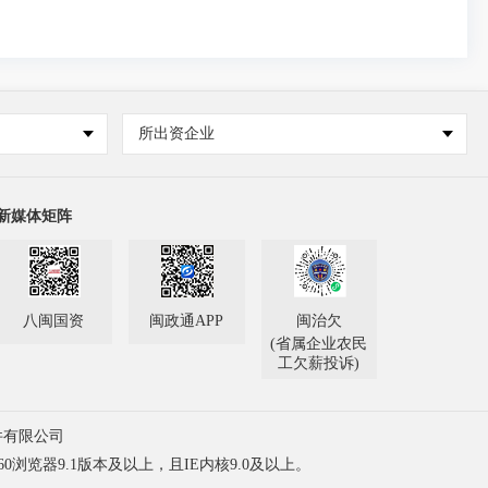
所出资企业
新媒体矩阵
八闽国资
闽政通APP
闽治欠
(省属企业农民
工欠薪投诉)
件有限公司
60浏览器9.1版本及以上，且IE内核9.0及以上。